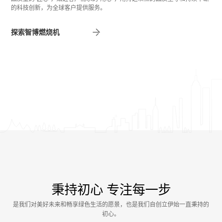
0
4
0
3
4
5
1
1
2
的科技创新，为全球客户提供服务。
9
7
0
0
2
1
5
1
4
5
6
2
2
3
8
探索智博燃烧机
1
1
3
2
6
2
5
6
7
3
3
4
9
2
2
4
3
7
3
6
7
8
4
4
5
3
3
5
4
8
4
7
8
9
5
5
6
4
4
6
5
9
5
8
9
6
6
7
5
5
7
6
6
9
7
7
8
6
6
8
7
7
8
8
9
7
7
9
8
8
9
9
8
8
9
秉持初心 专注每一步
9
9
9
是我们对美好未来和畅享绿色生活的愿景，也是我们自创立伊始一直秉持的
初心。