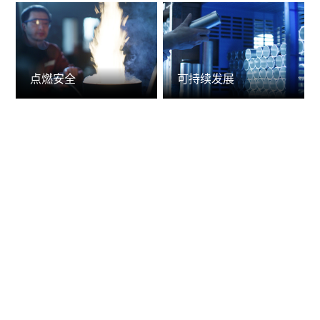
点燃安全
可持续发展
行业创新解决方案
久经考验的智博燃烧器行业应用解决方案——高效、安全、清洁；并积极持
续探索在纺织、食品、垃圾处理、烘干、锅炉、道路工程等行业如何为用户
带来更好的使用体验，并用创新赋予更高的燃烧器使用价值！