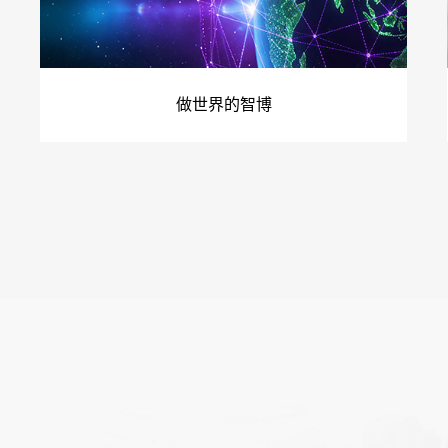
做世界的智博