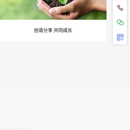
创造分享 共同成长