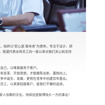
，始终以“匠心造 智未来”为使命，专注于设计、研
，我谨代表全体员工向一直以来对我们关心和支持
视自己，以唯美服务于客户。
唯拥有变革、开放思想，才能推陈出新、蓬勃向上。
在竞争中诞生、发展，更将在竞争中创建百年基业。
对待员工，以真挚回报客户，是我们不懈的追求。
家人信赖的文化，持续创造智博恒久一方的事业！