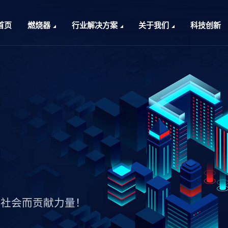
首页
燃烧器
行业解决方案
关于我们
科技创新
的社会而贡献力量！