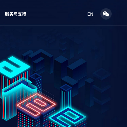
服务与支持
EN