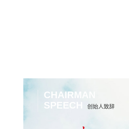
CHAIRMAN
SPEECH
创始人致辞