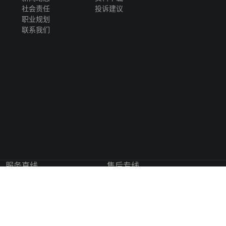
社会责任
投诉建议
职业规划
联系我们
服务直线
售后专线
13702340609
0757-27791088