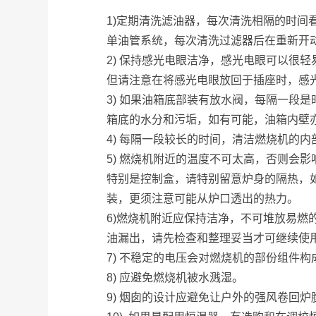
1)定期清洗滤油器，每次清洗相隔的时间
单油管系统，每次清洗过滤器后在重新开
2) 保持感光电眼洁净，感光电眼可以很
但请注意在将感光电眼放回于插座时，感
3) 如果油箱底部装有放水阀，每隔一段
箱底的水分和污垢，如有可能，油箱内壁
4) 每隔一段较长的时间，清洁燃烧机的内
5) 燃烧机附近的温度不可太高，否则会
特别是控制盒，请特别留意炉身的隔热，
装，更须注意可能从炉口透出的热力。
6)燃烧机附近应保持洁净，不可堆放易燃
油漏出，请先检查和整理妥当才可继续使
7) 不稳定的电压会对燃烧机的部份组件构
8) 应避免燃烧机被水溅湿。
9) 烟囱的设计应避免让户外的强风卷回炉