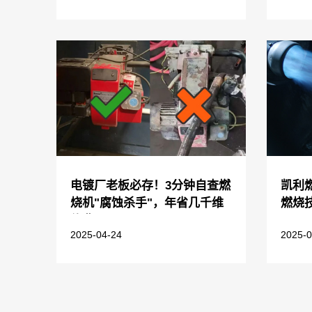
电镀厂老板必存！3分钟自查燃
凯利
烧机"腐蚀杀手"，年省几千维
燃烧
修费
2025-04-24
2025-0